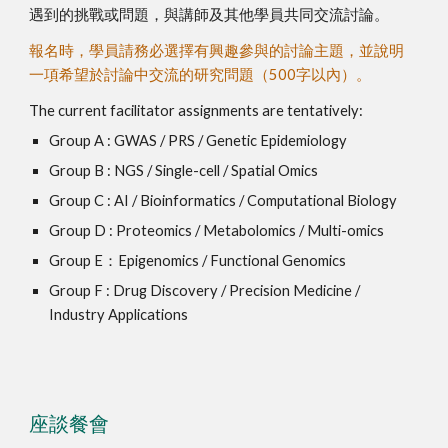
遇到的挑戰或問題，與講師及其他學員共同交流討論。
報名時，學員請務必選擇有興趣參與的討論主題，並說明
一項希望於討論中交流的研究問題（500字以內）。
The current facilitator assignments are tentatively:
Group A : GWAS / PRS / Genetic Epidemiology
Group B : NGS / Single-cell / Spatial Omics
Group C : AI / Bioinformatics / Computational Biology
Group D : Proteomics / Metabolomics / Multi-omics
Group E：Epigenomics / Functional Genomics
Group F : Drug Discovery / Precision Medicine /
Industry Applications
座談餐會