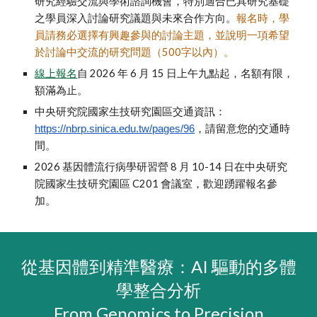
研究經驗交流與學術諮詢機會，特別適合已具研究基礎
之學員深入討論研究議題與未來合作方向。
報名時，學
員請務必選擇有興趣參與的討論主題，並說明一項希望
於討論中交流的研究問題（500字以內）。
線上報名
自 2026 年 6 月 15 日上午九點起，名額有限，
額滿為止。
中央研究院國家生技研究園區交通資訊：
，請留意您的交通時
https://nbrp.sinica.edu.tw/pages/96
間。
2026 基因體流行病學研習營 8 月 10-14 日在中央研究
院國家生技研究園區 C201 會議室，歡迎踴躍報名參
加。
從基因體到精準醫療：AI 驅動的多體
學整合分析
From Genomics to Precision