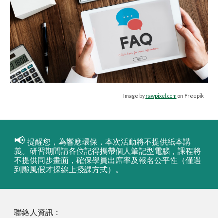
Image by
rawpixel.com
on Freepik
📢
提醒您，
為響應環保，本次活動將不提供紙本講
義。研習期間請各位記得攜帶個人筆記型電腦，課程將
不提供同步畫面，確保學員出席率及報名公平性（僅遇
到颱風假才採線上授課方式）。
聯絡人資訊：