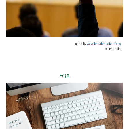
Image by
wavebreakmedia_micro
on Freepik
FQA