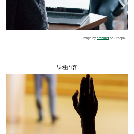
Image by
standret
on Freepik
課程內容