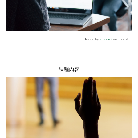
Image by
standret
on Freepik
課程內容