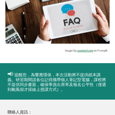
Image by
rawpixel.com
on Freepik
📢
提醒您，
為響應環保，本次活動將不提供紙本講
義。研習期間請各位記得攜帶個人筆記型電腦，課程將
不提供同步畫面，確保學員出席率及報名公平性（僅遇
到颱風假才採線上授課方式）。
聯絡人資訊：