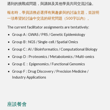
遇到的挑戰或問題，與講師及其他學員共同交流討論。
報名時，學員請務必選擇有興趣參與的討論主題，並說明
一項希望於討論中交流的研究問題（500字以內）。
The current facilitator assignments are tentatively:
Group A : GWAS / PRS / Genetic Epidemiology
Group B : NGS / Single-cell / Spatial Omics
Group C : AI / Bioinformatics / Computational Biology
Group D : Proteomics / Metabolomics / Multi-omics
Group E：Epigenomics / Functional Genomics
Group F : Drug Discovery / Precision Medicine /
Industry Applications
座談餐會