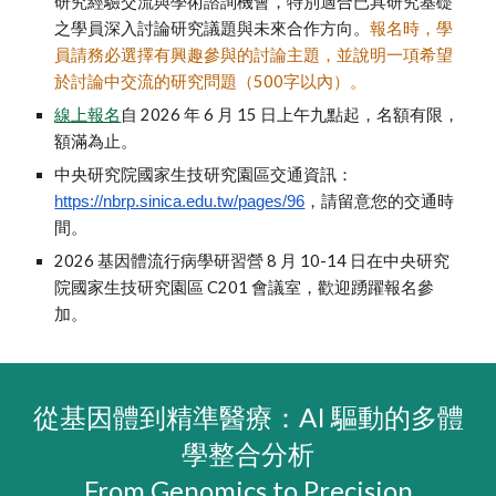
研究經驗交流與學術諮詢機會，特別適合已具研究基礎
之學員深入討論研究議題與未來合作方向。
報名時，學
員請務必選擇有興趣參與的討論主題，並說明一項希望
於討論中交流的研究問題（500字以內）。
線上報名
自 2026 年 6 月 15 日上午九點起，名額有限，
額滿為止。
中央研究院國家生技研究園區交通資訊：
，請留意您的交通時
https://nbrp.sinica.edu.tw/pages/96
間。
2026 基因體流行病學研習營 8 月 10-14 日在中央研究
院國家生技研究園區 C201 會議室，歡迎踴躍報名參
加。
從基因體到精準醫療：AI 驅動的多體
學整合分析
From Genomics to Precision